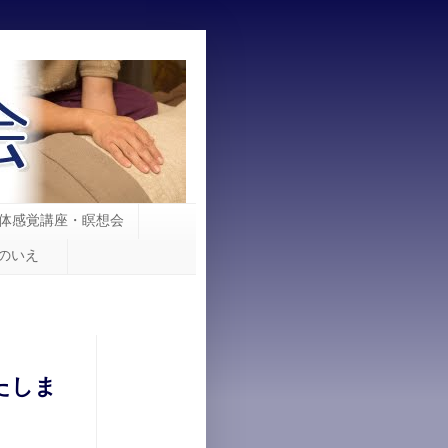
体感覚講座・瞑想会
iのいえ
たしま