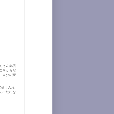
くさん集積
こそからだ
、自分の変
て受け入れ
の一助にな