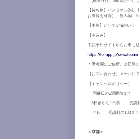
(鎌倉在住。和のお手当て人
【持ち物】バスタオル2枚
お着替え可能）、飲み物、
【主催】いわてUmiのいえ
【申込み】
下記予約サイトからお申し
https://tol-app.jp/s/iwateumi
＊備考欄にご住所、当日繋
【お問い合わせ】メールにて
【キャンセルポリシー】
開催日の1週間前まで 
6日前から1日前 受講料
当日 受講料の100％キ
＜京都＞