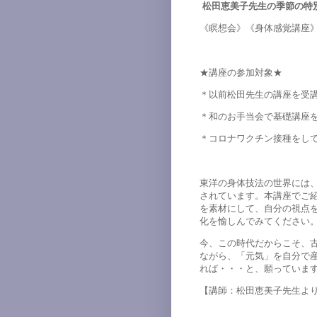
松田恵美子先生の季節の特
《瞑想会》《身体感覚講座
★講座の参加対象★
＊以前松田先生の講座を受
＊和のお手当会で基礎講座
＊コロナワクチン接種をし
東洋の身体技法の世界には
されています。本講座でご
を素材にして、自分の視点
化を愉しんでみてください
今、この時代だからこそ、古
ながら、「元気」を自分で
れば・・・と、願っていま
【講師：松田恵美子先生よ