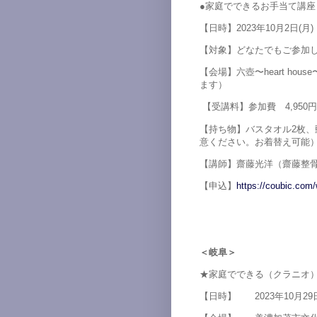
●家庭でできるお手当て講座
【日時】2023年10月2日(月) 
【対象】どなたでもご参加
【会場】六壺〜heart 
ます）
【受講料】参加費 4,950
【持ち物】バスタオル2枚
意ください。お着替え可能
【講師】齋藤光洋（齋藤整骨
【申込】
https://coubic.com
＜岐阜＞
★家庭でできる（クラニオ
【日時】 2023年10月29