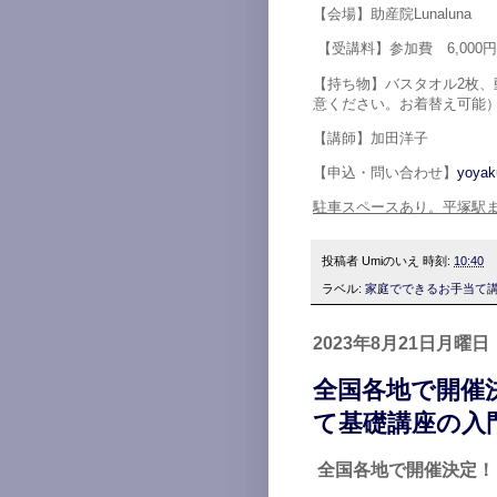
【会場】助産院Lunalun
【受講料】参加費 6,000
【持ち物】バスタオル2枚
意ください。お着替え可能
【講師】加田洋子
【申込・問い合わせ】
yoyak
駐車スペースあり。平塚駅
投稿者
Umiのいえ
時刻:
10:40
ラベル:
家庭でできるお手当て
2023年8月21日月曜日
全国各地で開催
て基礎講座の入
全国各地で開催決定！