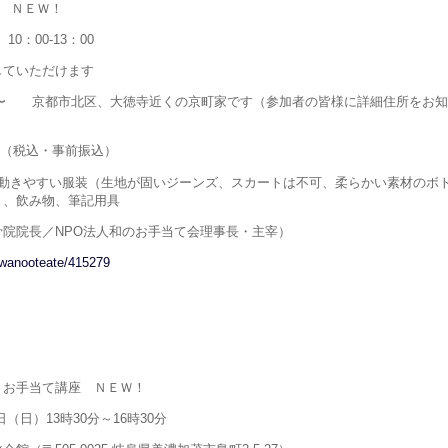
 ＮＥＷ！
10：00-13：00
していただけます
house〜 京都市北区、大徳寺近くの京町家です（参加者の皆様に詳細住所をお
円（税込・事前振込）
、動きやすい服装（生地が固いジーンズ、スカートは不可、柔らかい素材のボ
）、飲み物、筆記用具
院院長／NPO法人和のお手当て会理事長・主宰）
/wanooteate/415279
）お手当て講座 ＮＥＷ！
日（日）13時30分～16時30分