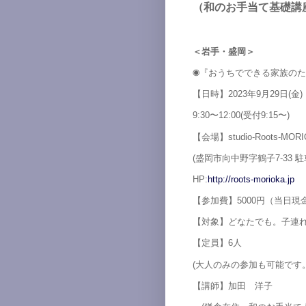
（和のお手当て基礎講
＜岩手・盛岡＞
◉『おうちでできる家族の
【日時】2023年9月29日(金)
9:30〜12:00(受付9:15〜)
【会場】studio-Roots-MOR
(盛岡市向中野字鶴子7-33 
HP:
http://roots-morioka.jp
【参加費】5000円（当日現
【対象】どなたでも。子連れ
【定員】6人
(大人のみの参加も可能です
【講師】加田 洋子