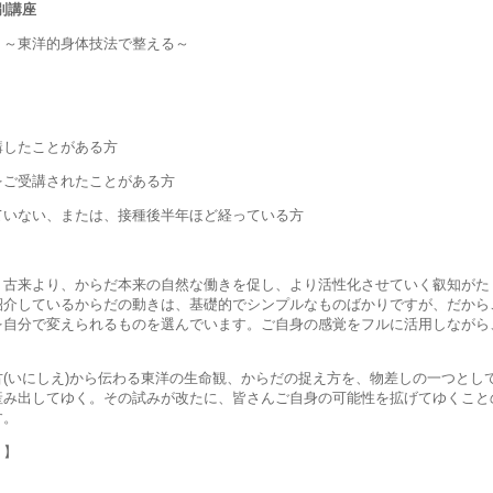
別講座
》～東洋的身体技法で整える～
講したことがある方
をご受講されたことがある方
ていない、または、接種後半年ほど経っている方
、古来より、からだ本来の自然な働きを促し、より活性化させていく叡知がた
紹介しているからだの動きは、基礎的でシンプルなものばかりですが、だから
を自分で変えられるものを選んでいます。ご自身の感覚をフルに活用しながら
。
(いにしえ)から伝わる東洋の生命観、からだの捉え方を、物差しの一つとし
産み出してゆく。その試みが改たに、皆さんご自身の可能性を拡げてゆくこと
す。
り】