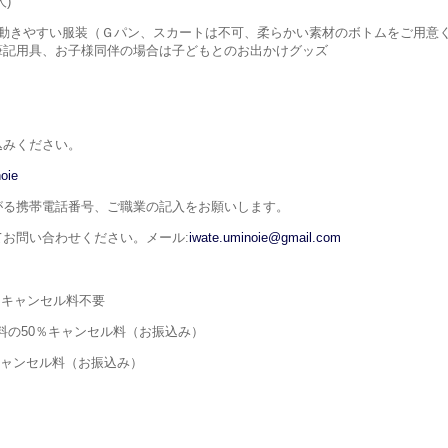
)
、動きやすい服装（Ｇパン、スカートは不可、柔らかい素材のボトムをご用意
筆記用具、お子様同伴の場合は子どもとのお出かけグッズ
込みください。
noie
がる携帯電話番号、ご職業の記入をお願いします。
お問い合わせください。メール:
iwate.uminoie@gmail.com
キャンセル料不要
の50％キャンセル料（お振込み）
ャンセル料（お振込み）