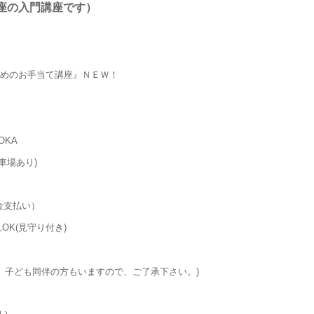
座の入門講座です）
ためのお手当て講座』ＮＥＷ！
IOKA
駐車場あり)
金支払い）
OK(見守り付き)
。子ども同伴の方もいますので、ご了承下さい。)