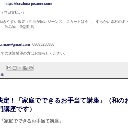
a
https://lunaluna-josanin.com/
円（当日支払い）
、動きやすい服装（生地が固いジーンズ、スカートは不可、柔らかい素材のボ
）、飲み物、筆記用具
u.mar@gmail.com
09093235956
までの送迎希望の方はお知らせください。
講座
決定！「家庭でできるお手当て講座」（和の
門講座です）
「家庭でできるお手当て講座」