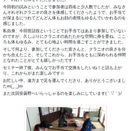
今回初の試みということで参加者は四名と少人数でしたが、みなさ
んそれぞれクラニオの良さを体感してくださったようで、お手当て
が深まるにつれてどんどん体もお顔の表情もゆるんでいかれるのを
感じました。
私自身、今回世話役ということでお手当てはあまり参加していない
のですが、久しぶりにクラニオのあたたかな空間に身を委ね、ここ
ろも体もゆるみ、とても心地よい時間を過ごすことができました。
そして何より、参加してくださった皆さんと、クラニオの良さを分
かち合えたこと、そしてこれから、お手当をともに深められる仲間
となれたことがとても嬉しかったです！
セミナー終了後、みんなでお手当て交換をしたいね！と話も上が
り、これからがまた楽しみです☆
お忙しい中、遠方まで足を運んでくださり、ありがとうございまし
たm(_ _)m
また次回安曇野へいらっしゃるのを楽しみにしています( ´ ▽ ` )ﾉ