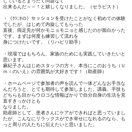
しているとまったく問題なく
出来るんだ～～！と嬉しくなりました。（セラピスト）
・（ｸﾗﾆｵの）セッションを受けたことがなく初めての体験
でしたが、はじめて内旋してもらった
直後、両足先が何かモニョモニョと感じたのが面白かった
です。まずは何度も練習して流れを
身につけたいです。（リハビリ助手）
・現場ではもちろん、家族のためにも実践していきたいと
思います。
麻紀子さんはじめスタッフの方々、本当にこのおうち（Ｕ
ｍｉのいえ）の雰囲気が大好きです！（助産師）
・ホームページで参加者の声を読んで一体どんなお手当な
んだろうと、とても期待して参加しました。講義、手技も
どちらも目からウロコな情報ばかりで自分自身の生活を見
直すきっかけとも
なりました。
助産師として、患者さんにケアができればと思っていまし
たが、こんなにリラックスができ幸せになれるのなら、も
っと周りの人たちに伝えたいと思いました。