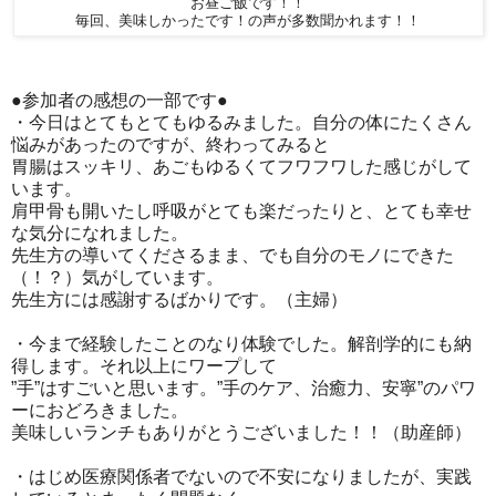
お昼ご飯です！！
毎回、美味しかったです！の声が多数聞かれます！！
●参加者の感想の一部です●
・今日はとてもとてもゆるみました。自分の体にたくさん
悩みがあったのですが、終わってみると
胃腸はスッキリ、あごもゆるくてフワフワした感じがして
います。
肩甲骨も開いたし呼吸がとても楽だったりと、とても幸せ
な気分になれました。
先生方の導いてくださるまま、でも自分のモノにできた
（！？）気がしています。
先生方には感謝するばかりです。（主婦）
・今まで経験したことのなり体験でした。解剖学的にも納
得します。それ以上にワープして
”手”はすごいと思います。”手のケア、治癒力、安寧”のパワ
ーにおどろきました。
美味しいランチもありがとうございました！！（助産師）
・はじめ医療関係者でないので不安になりましたが、実践