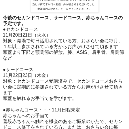
当たり前ですが日々勉強！身が引き締まる思いでした。
参加者のみなさん、ありがとうございました。
今後のセカンドコース、サードコース、赤ちゃんコースの
予定です。
●セカンドコース
11月20日21日（火水）
対象：職場で毎日活用されている方。おさらい会に毎月、
１年以上
参加されている方からお声がけさせて頂きます
頭蓋より下部と顎関節の解放。膝、ASIS、肩甲骨、肩関節
など
●サードコース
11月22日23日（木金）
対象：セカンドコース受講済みで、セカンドコースおさら
い会に定
期的に参加されている方からお声がけさせて頂き
ます
頭蓋を触れるお手当てを学びます。
●赤ちゃんコース・・・11月日程未定
赤ちゃんへのお手当て
普段赤ちゃんへ触れる機会のあるご職業のかたで、セカン
ドコース
修了をされている方、または、おさらい会に毎