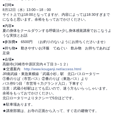
●日時●
8月12日（水）13:00～18：00
サイト上では18:00となってますが、内容によっては18:30すぎまで
になると思います。余裕をもっておでかけください。
●内容●
夏の身体をクールダウンする呼吸法+少し身体感覚講座でおこなうよ
うな実技とお話
●参加費● 6500円 （お釣りのないようにお持ちくださいませ）
●持ち物● 動きやすいお洋服 てぬぐい 飲み物 お持ちであれば
足袋
●会場●
髙願寺(川崎市中原区宮内４丁目３−１２）
★交通案内
http://www.kouganji.net/access.html
JR南武線・東急東横線「武蔵小杉」駅 北口バスロータリー
①番のりば（市営バス）②番のりば（東急バス）より
バス停5つ目「市営等々力グランド入口」下車すぐ
注意：武蔵小杉駅はとても広いので、迷う方もいらっしゃいます。
余裕をもっておでかけください。
北口ロータリーよりタクシーで5分ほどです。
★駐車場あります。
★講座部屋は、お寺の正面から入って、すぐ左の建物です。