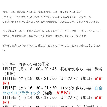
おさらい会は通常のおさらい会、初心者おさらい会、ロングおさらい会が
ございます。初心者おさらい会というネーミングにはしてありますが、どなたでも
ご参加できますので、通常おさらい会が日程が合わない方はどうぞ、ご参加くださいませ。
ロングおさらい会は、通常のお手当はもちろんのこと、セミナーではレクチャーをしなかった
お手当、身体の使い方、季節に応じたお手当や、体操などを
お伝えしています。
どうぞご自身のメンテナンスに、癒しに、もちろんおけいこに、おさらい会にご参加くださ
い。
2013年 おさらい会の予定
1月21日（月）18：00～20：45 初心者おさらい会・渋谷
（井田）
1月11日（金）18：00～21：00 Umiのいえ（加田）
ＮＥ
Ｗ！
1月16日（水）16：30～21：30 ロングおさらい会・
白金
台カイロプラティック
（斎藤）
ＮＥＷ！
1月19日（土）14：00～17：00 Umiのいえ（加田）
ＮＥ
Ｗ！