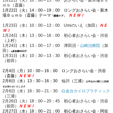
1月22日（火）10：00～13：00 おさらい会・新木場Ｂｕ
ｍｂ（斎藤）
1月22日（火）14：00～19：00 ロングおさらい会・新木
場Ｂｕｍｂ（斎藤）テーマ
ＮＥＷ！
「腰痛ケア」
1月23日（水）10：00～13：00 Umiのいえ（加田）
ＮＥ
Ｗ！
1月24日（木）13：00～16：00 初心者おさらい会・渋谷
（上村）
1月24日（木）13：00～17：00 津田沼・
山崎治療院
（加
田）
※参加費4000円
1月31日（木）10：30～13：30 初心者おさらい会・渋谷
（前田）
2月4日（月）10：00～16：00 ロングおさらい会・渋谷
（斎藤）
ＮＥＷ！
2月6日（水）13：30～16：30 仙川（三浦）
お申込みの際にに詳細
をお知らせいたします
2月6日（水）18：30～21：30
白金台カイロプラティック
（三浦）
2月26日（火）18：00～20：45 初心者おさらい会・渋谷
（前田）
ＮＥＷ！
2月27日（水）18：00～21：00 初心者おさらい会
・阿佐