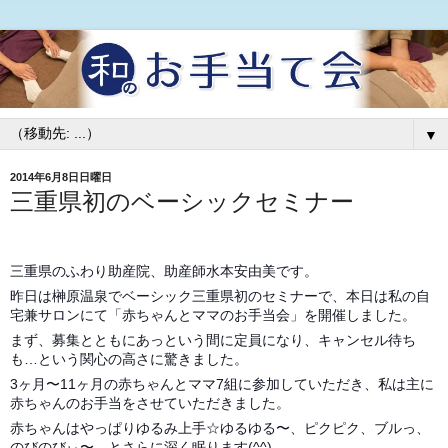
▼
2014年6月8日日曜日
三重県初のベーシックセミナー
三重県のふわり助産院、助産師水本安由美です。
昨日は榊原温泉でベーシック三重県初のセミナーで、本日は私の自
宅兼サロンにて「赤ちゃんとママのお手当会」を開催しました。
まず、募集とともにあっという間に定員になり、キャンセル待ち
も…という関心の高さに驚きました。
3ヶ月〜11ヶ月の赤ちゃんとママ7組に参加していただき、私は主に
赤ちゃんのお手当をさせていただきました。
赤ちゃんはやっぱりゆるみ上手☆ゆるゆる〜、ピクピク、ブルっ、
のびのびぃ〜、とさらに深く眠ります(^^)